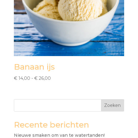
Banaan ijs
Prijsklasse:
€
14,00
-
€
26,00
€ 14,00
tot
€ 26,00
Zoeken
Recente berichten
Nieuwe smaken om van te watertanden!