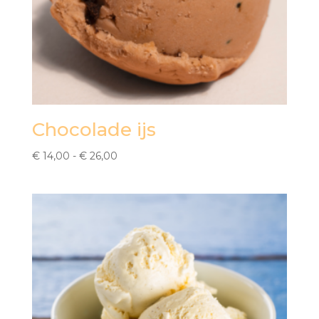
Chocolade ijs
Prijsklasse:
€
14,00
-
€
26,00
€ 14,00
tot
€ 26,00