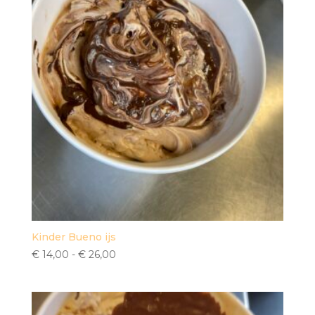
Kinder Bueno ijs
Prijsklasse:
€
14,00
-
€
26,00
€ 14,00
tot
€ 26,00