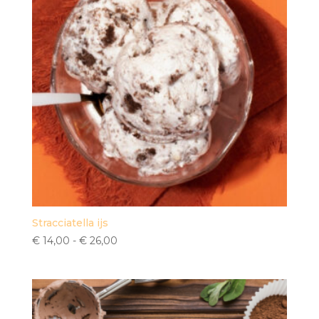
Stracciatella ijs
Prijsklasse:
€
14,00
-
€
26,00
€ 14,00
tot
€ 26,00