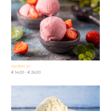
Aardbei ijs
Prijsklasse:
€
14,00
-
€
26,00
€ 14,00
tot
€ 26,00