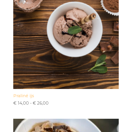
Praliné ijs
Prijsklasse:
€
14,00
-
€
26,00
€ 14,00
tot
€ 26,00