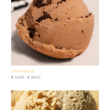
Chocolade ijs
Prijsklasse:
€
14,00
-
€
26,00
€ 14,00
tot
€ 26,00