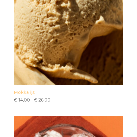
Mokka ijs
Prijsklasse:
€
14,00
-
€
26,00
€ 14,00
tot
€ 26,00