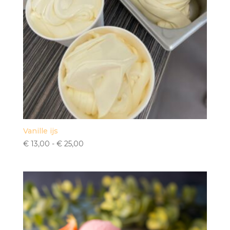
Vanille ijs
Prijsklasse:
€
13,00
-
€
25,00
€ 13,00
tot
€ 25,00