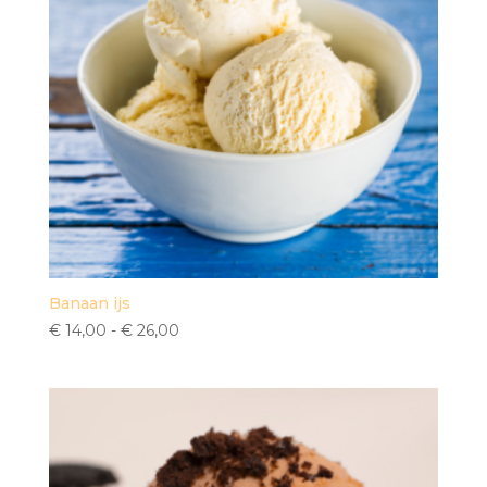
Banaan ijs
Prijsklasse:
€
14,00
-
€
26,00
€ 14,00
tot
€ 26,00