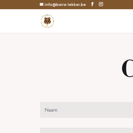
info@beire-lekker.be
C