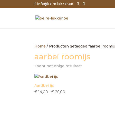
info@beire-lekker.be
Home
/ Producten getagged “aarbei roomij
aarbei roomijs
Toont het enige resultaat
Aardbei ijs
Prijsklasse:
€
14,00
-
€
26,00
€ 14,00
tot
€ 26,00